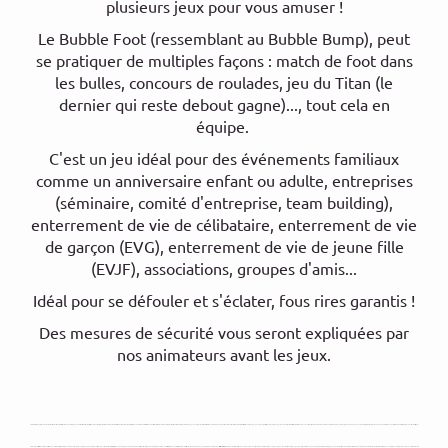
plusieurs jeux pour vous amuser !
Le Bubble Foot (ressemblant au Bubble Bump), peut
se pratiquer de multiples façons : match de foot dans
les bulles, concours de roulades, jeu du Titan (le
dernier qui reste debout gagne)..., tout cela en
équipe.
C'est un jeu idéal pour des événements familiaux
comme un anniversaire enfant ou adulte, entreprises
(séminaire, comité d'entreprise, team building),
enterrement de vie de célibataire, enterrement de vie
de garçon (EVG), enterrement de vie de jeune fille
(EVJF), associations, groupes d'amis...
Idéal pour se défouler et s'éclater, fous rires garantis !
Des mesures de sécurité vous seront expliquées par
nos animateurs avant les jeux.
bras-de-fer et bien plus ! Avec nos animations comme clowns, ateliers, machine à pop-corn, jeux fluorescents et ballons, petits et grands pourront s’amuser et se défouler en toute sécurité. Viens t’amuser en toute sécurité pendant les vacances scolaires avec nos formules ludiques indoor et plein-air : karting, escalade, trampoline, toboggan aquatique, sensations fortes et bien plus encore, pour enfants, ados et adultes – sur réservation les jours fériésUne aire de jeux géante pour petits et grands, avec toboggans gonflables, parcours Circus, mur d’escalade, jeux aquatiques, sumos, baby foot humain, cabanes, espace médiéval, et une large gamme de jeux gonflables à grimper, sauter ou louer — pour que tout le monde puisse se défouler et s’amuser, avec animateurs, clowns
et amusement illimité !Pour les enfants comme pour les adultes, profitez d’un amusement garanti avec nos jeux gonflables géants : toboggans, parcours d’obstacles, piscine gonflable, taureau mécanique, sumo, élastiques, chenille, bateau pirate et bien plus ! Louez vos structures gonflables, costumes, jeux sportifs ou machines à barbe-à-papa et pop-corn pour des moments festifs multi-activités où tous pourront s’amuser !Demander à ChatGPTViens t’amuser dans notre parc de jeux ludique et géant, avec kart indoor, toboggans aquatiques, château gonflable, espace pirate, bowling, jeux gonflables, karts pour enfants et adultes, aire de jeux, snack, et des animations inoubliables pour fêter un anniversaire, un enterrement de vie ou une sortie entre amis